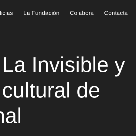
icias
La Fundación
Colabora
Contacta
 La Invisible y
cultural de
nal