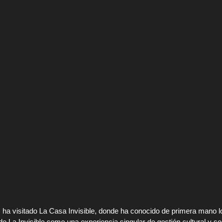
 ha visitado La Casa Invisible, donde ha conocido de primera mano los
 La Invisible como una experiencia singular de gestión cultural y soc